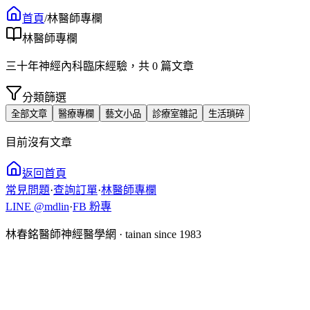
首頁
/
林醫師專欄
林醫師專欄
三十年神經內科臨床經驗，共
0
篇文章
分類篩選
全部文章
醫療專欄
藝文小品
診療室雜記
生活瑣碎
目前沒有文章
返回首頁
常見問題
·
查詢訂單
·
林醫師專欄
LINE @mdlin
·
FB 粉專
林春銘醫師神經醫學網 · tainan since 1983